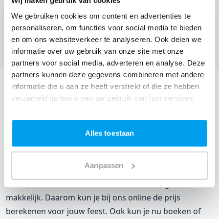
Wij maken gebruik van cookies
We gebruiken cookies om content en advertenties te
De Wezehoeve,
Ardooie
(
Nog geen reviews over DJ's
)
personaliseren, om functies voor social media te bieden
en om ons websiteverkeer te analyseren. Ook delen we
Bekijk alle feestlocaties
informatie over uw gebruik van onze site met onze
partners voor social media, adverteren en analyse. Deze
partners kunnen deze gegevens combineren met andere
informatie die u aan ze heeft verstrekt of die ze hebben
DJ boeken voor jouw feest in 'T Muzenestje?
verzameld op basis van uw gebruik van hun services.
Een
DJ boeken
zonder zorgen in 'T Muzenestje: dat is
onze garantie. Van de afstemming met de locatie tot
Alles toestaan
een reserve DJ. Wij zorgen dat het goed komt. Maar
voordat je een DJ voor jouw feest gaat boeken, wil je
natuurlijk weten wat het kost.
Aanpassen
Een
DJ boeken uit West-Vlaanderen
was nog nooit zo
makkelijk. Daarom kun je bij ons online de prijs
berekenen voor jouw feest. Ook kun je nu boeken of