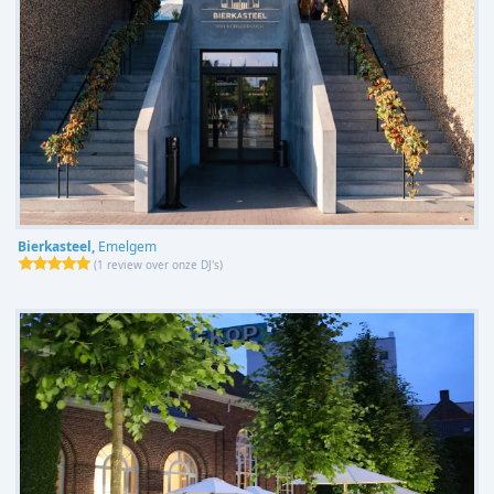
Bierkasteel,
Emelgem
(
1 review over onze DJ's
)