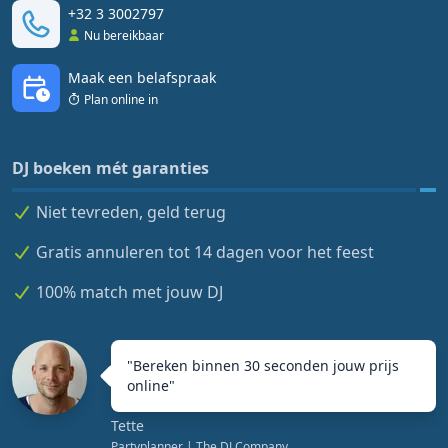
+32 3 3002797
Nu bereikbaar
Maak een belafspraak
Plan online in
DJ boeken mét garanties
Niet tevreden, geld terug
Gratis annuleren tot 14 dagen voor het feest
100% match met jouw DJ
"
Bereken binnen 30 seconden jouw prijs
online
"
Tette
Partyplanner
| The DJ Company