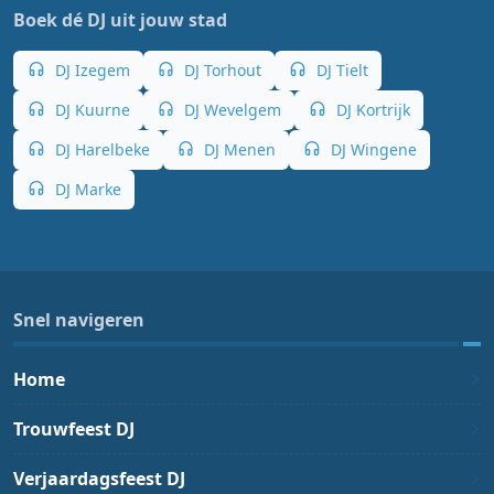
Boek dé DJ uit jouw stad
DJ Izegem
DJ Torhout
DJ Tielt
DJ Kuurne
DJ Wevelgem
DJ Kortrijk
DJ Harelbeke
DJ Menen
DJ Wingene
DJ Marke
Snel navigeren
Home
Trouwfeest DJ
Verjaardagsfeest DJ