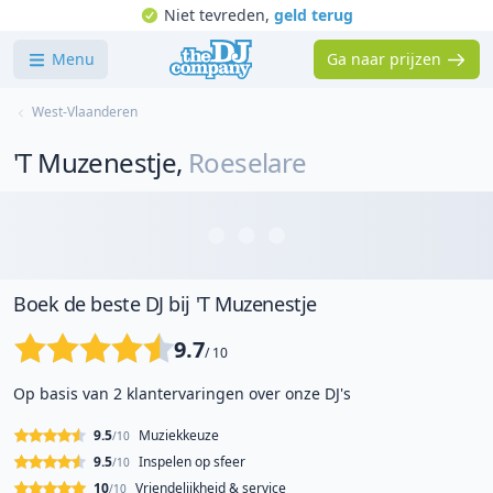
Niet tevreden,
geld terug
Menu
Ga naar prijzen
West-Vlaanderen
'T Muzenestje
,
Roeselare
Boek de beste DJ bij 'T Muzenestje
9.7
/ 10
Op basis van 2 klantervaringen over onze DJ's
9.5
Muziekkeuze
/10
9.5
Inspelen op sfeer
/10
10
Vriendelijkheid & service
/10