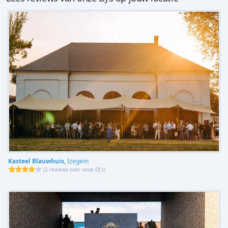
Kasteel Blauwhuis,
Izegem
(
2 reviews over onze DJ's
)