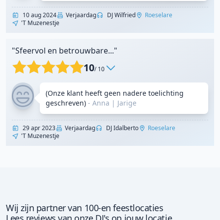
10 aug 2024
Verjaardag
DJ Wilfried
Roeselare
'T Muzenestje
"Sfeervol en betrouwbare..."
10
/ 10
(Onze klant heeft geen nadere toelichting
geschreven)
- Anna
|
Jarige
29 apr 2023
Verjaardag
DJ Idalberto
Roeselare
'T Muzenestje
Wij zijn partner van 100-en feestlocaties
Lees reviews van onze DJ's op jouw locatie