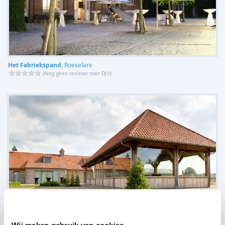
Het Fabriekspand,
Roeselare
(
Nog geen reviews over DJ's
)