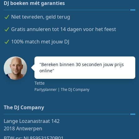
DJ boeken mét garanties
Niet tevreden, geld terug
Gratis annuleren tot 14 dagen voor het feest
100% match met jouw DJ
"
Bereken binnen 30 seconden jouw prijs
online
"
Tette
Partyplanner
| The DJ Company
The DJ Company
Lange Lozanastraat 142
2018 Antwerpen
BTW-nr: NL859531570B01