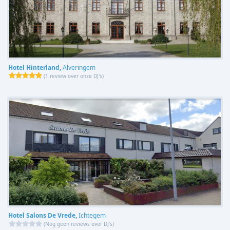
Hotel Hinterland,
Alveringem
(
1 review over onze DJ's
)
Hotel Salons De Vrede,
Ichtegem
(
Nog geen reviews over DJ's
)