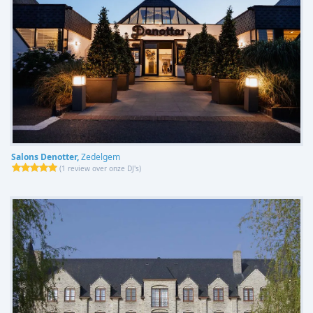
Salons Denotter,
Zedelgem
(
1 review over onze DJ's
)