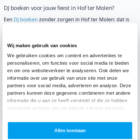
DJ boeken voor jouw feest in Hof ter Molen?
Een
DJ boeken
zonder zorgen in Hof ter Molen: dat is
onze garantie. Van de afstemming met de locatie tot
een reserve DJ. Wij zorgen dat het goed komt. Maar
voordat je een DJ voor jouw feest gaat boeken, wil je
Wij maken gebruik van cookies
natuurlijk weten wat het kost.
We gebruiken cookies om content en advertenties te
personaliseren, om functies voor social media te bieden
Een
DJ boeken uit West-Vlaanderen
was nog nooit zo
en om ons websiteverkeer te analyseren. Ook delen we
makkelijk. Daarom kun je bij ons online de prijs
informatie over uw gebruik van onze site met onze
berekenen voor jouw feest. Ook kun je nu boeken of
partners voor social media, adverteren en analyse. Deze
partners kunnen deze gegevens combineren met andere
een vrijblijvende offerte aanvragen. Boek de beste DJ uit
informatie die u aan ze heeft verstrekt of die ze hebben
Leke en omgeving, en check dus nu
onze prijzen voor
verzameld op basis van uw gebruik van hun services.
jouw DJ
.
Stuur een email:
Alles toestaan
info@thedjcompany.be