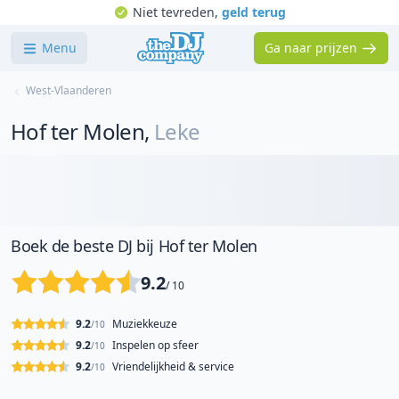
Niet tevreden,
geld terug
Menu
Ga naar prijzen
West-Vlaanderen
Hof ter Molen
,
Leke
Boek de beste DJ bij Hof ter Molen
9.2
/ 10
9.2
Muziekkeuze
/10
9.2
Inspelen op sfeer
/10
9.2
Vriendelijkheid & service
/10