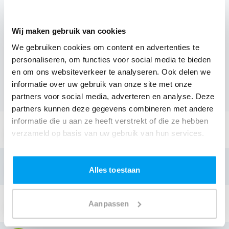
natuurlijk weten wat het kost.
Een
DJ boeken uit Vlaams-Brabant
was nog nooit zo
Wij maken gebruik van cookies
makkelijk. Daarom kun je bij ons online de prijs
We gebruiken cookies om content en advertenties te
berekenen voor jouw feest. Ook kun je nu boeken of
personaliseren, om functies voor social media te bieden
een vrijblijvende offerte aanvragen.
Boek de beste DJ uit
en om ons websiteverkeer te analyseren. Ook delen we
Leuven
en omgeving, en check dus nu
onze prijzen voor
informatie over uw gebruik van onze site met onze
jouw DJ
.
partners voor social media, adverteren en analyse. Deze
partners kunnen deze gegevens combineren met andere
informatie die u aan ze heeft verstrekt of die ze hebben
Stuur een email:
verzameld op basis van uw gebruik van hun services.
info@thedjcompany.be
Bellen:
Alles toestaan
+32 3 3002797
Stuur een Appje:
Aanpassen
+32 3 3002797