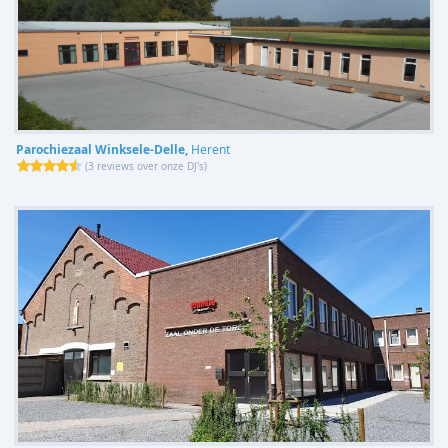
Parochiezaal Winksele-Delle,
Herent
(
3 reviews over onze DJ's
)