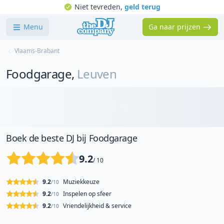
Niet tevreden,
geld terug
Menu
Ga naar prijzen
Vlaams-Brabant
Foodgarage
,
Leuven
Boek de beste DJ bij Foodgarage
9.2
/ 10
9.2
Muziekkeuze
/10
9.2
Inspelen op sfeer
/10
9.2
Vriendelijkheid & service
/10