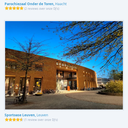
Parochiezaal Onder de Toren,
Haacht
(
2 reviews over onze DJ's
)
Sportoase Leuven,
Leuven
(
1 review over onze DJ's
)