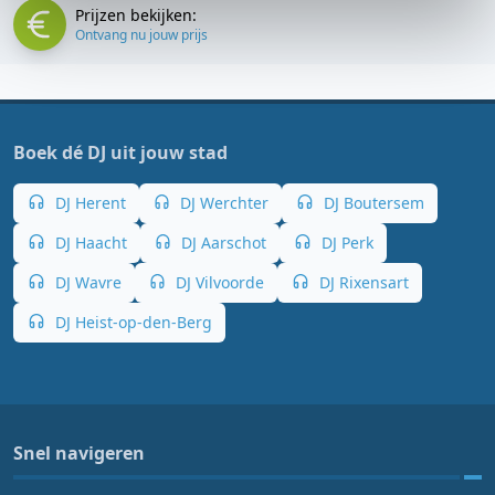
Prijzen bekijken:
Ontvang nu jouw prijs
Boek dé DJ uit jouw stad
DJ Herent
DJ Werchter
DJ Boutersem
DJ Haacht
DJ Aarschot
DJ Perk
DJ Wavre
DJ Vilvoorde
DJ Rixensart
DJ Heist-op-den-Berg
Snel navigeren