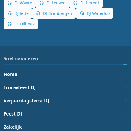
DJ Wavre
DJ Leuven
DJ Herent
DJ Jette
DJ Grimbergen
DJ Waterloo
DJ Dilbeek
Snel navigeren
Home
Trouwfeest DJ
Verjaardagsfeest DJ
Feest DJ
Zakelijk