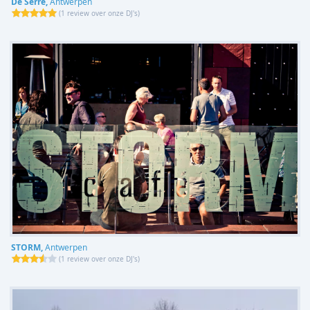
De Serre,
Antwerpen
(
1 review over onze DJ's
)
STORM,
Antwerpen
(
1 review over onze DJ's
)