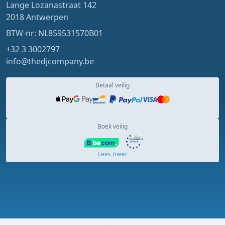
Lange Lozanastraat 142
2018 Antwerpen
BTW-nr: NL859531570B01
+32 3 3002797
info@thedjcompany.be
Betaal veilig
Boek veilig
Lees meer