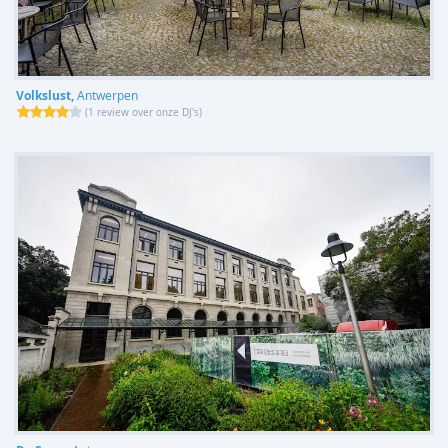
Volkslust,
Antwerpen
(
1 review over onze DJ's
)