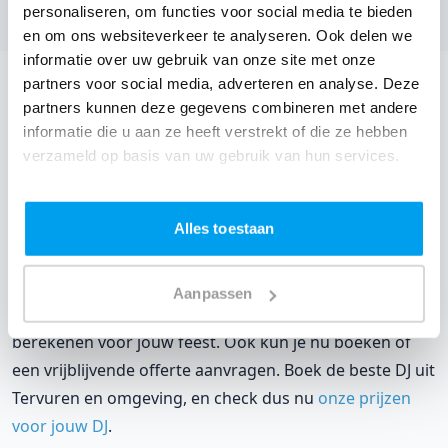
Bekijk alle feestlocaties
personaliseren, om functies voor social media te bieden
en om ons websiteverkeer te analyseren. Ook delen we
informatie over uw gebruik van onze site met onze
partners voor social media, adverteren en analyse. Deze
DJ boeken voor jouw feest in Cafe jardin Tervuren?
partners kunnen deze gegevens combineren met andere
Een
DJ boeken
zonder zorgen in Cafe jardin Tervuren:
informatie die u aan ze heeft verstrekt of die ze hebben
verzameld op basis van uw gebruik van hun services.
dat is onze garantie. Van de afstemming met de locatie
tot een reserve DJ. Wij zorgen dat het goed komt. Maar
voordat je een DJ voor jouw feest gaat boeken, wil je
Alles toestaan
natuurlijk weten wat het kost.
Een
DJ boeken uit Vlaams-Brabant
was nog nooit zo
Aanpassen
makkelijk. Daarom kun je bij ons online de prijs
berekenen voor jouw feest. Ook kun je nu boeken of
een vrijblijvende offerte aanvragen. Boek de beste DJ uit
Tervuren en omgeving, en check dus nu
onze prijzen
voor jouw DJ
.