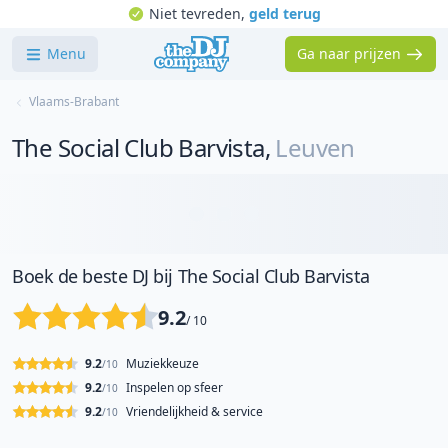
Niet tevreden,
geld terug
Menu
Ga naar prijzen
Vlaams-Brabant
The Social Club Barvista
,
Leuven
Boek de beste DJ bij The Social Club Barvista
9.2
/ 10
9.2
Muziekkeuze
/10
9.2
Inspelen op sfeer
/10
9.2
Vriendelijkheid & service
/10