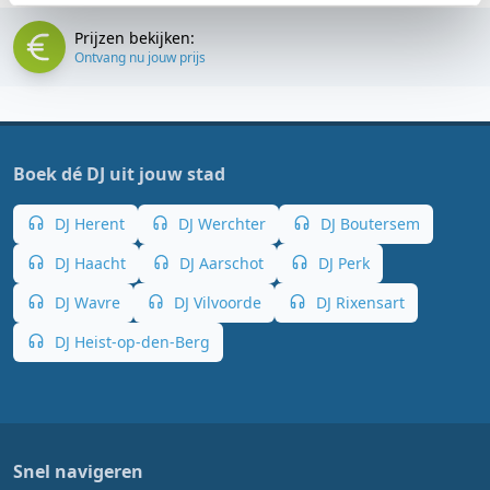
Prijzen bekijken:
Ontvang nu jouw prijs
Boek dé DJ uit jouw stad
DJ Herent
DJ Werchter
DJ Boutersem
DJ Haacht
DJ Aarschot
DJ Perk
DJ Wavre
DJ Vilvoorde
DJ Rixensart
DJ Heist-op-den-Berg
Snel navigeren