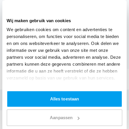
boeken, wil je natuurlijk weten wat het kost.
Een
DJ boeken uit Vlaams-Brabant
was nog nooit zo
Wij maken gebruik van cookies
makkelijk. Daarom kun je bij ons online de prijs
We gebruiken cookies om content en advertenties te
berekenen voor jouw feest. Ook kun je nu boeken of
personaliseren, om functies voor social media te bieden
een vrijblijvende offerte aanvragen.
Boek de beste DJ uit
en om ons websiteverkeer te analyseren. Ook delen we
informatie over uw gebruik van onze site met onze
Leuven
en omgeving, en check dus nu
onze prijzen voor
partners voor social media, adverteren en analyse. Deze
jouw DJ
.
partners kunnen deze gegevens combineren met andere
informatie die u aan ze heeft verstrekt of die ze hebben
Stuur een email:
verzameld op basis van uw gebruik van hun services.
info@thedjcompany.be
Bellen:
Alles toestaan
+32 3 3002797
Aanpassen
Stuur een Appje:
+32 3 3002797