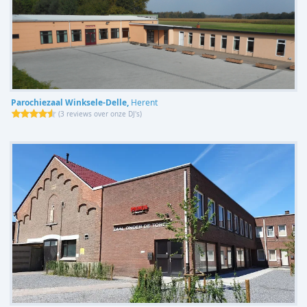
Parochiezaal Winksele-Delle,
Herent
(
3 reviews over onze DJ's
)