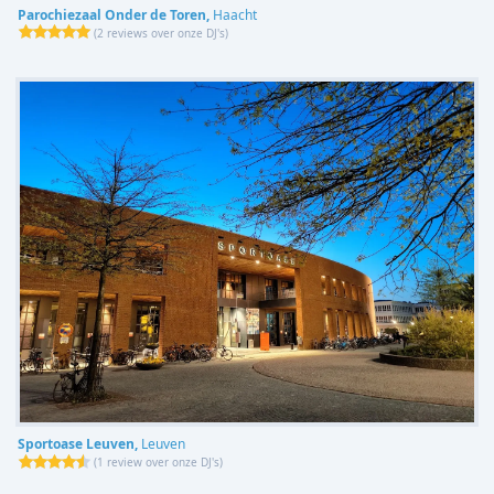
Parochiezaal Onder de Toren,
Haacht
(
2 reviews over onze DJ's
)
Sportoase Leuven,
Leuven
(
1 review over onze DJ's
)