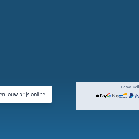
Betaal veil
n jouw prijs online
"