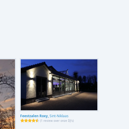
Feestzalen Roxy,
Sint-Niklaas
(
1 review over onze DJ's
)