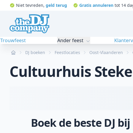
Niet tevreden,
geld terug
Gratis annuleren
tot 14 da
Trouwfeest
Ander feest
Klanter
Home
DJ boeken
Feestlocaties
Oost-Vlaanderen
Cultuurhuis Stek
Boek de beste DJ bi