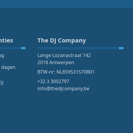
nties
The DJ Company
ug
Lange Lozanastraat 142
2018 Antwerpen
4 dagen
BTW-nr: NL859531570B01
+32 3 3002797
DJ
info@thedjcompany.be