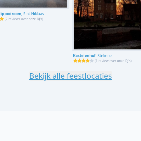
Hippodroom,
Sint-Niklaas
(
2 reviews over onze DJ's
)
Kastelenhof,
Stekene
(
1 review over onze DJ's
)
Bekijk alle feestlocaties