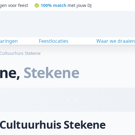
gen voor feest
100% match
met jouw DJ
varingen
Feestlocaties
Waar we draaie
Cultuurhuis Stekene
ene
,
Stekene
j Cultuurhuis Stekene