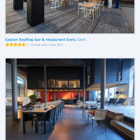
Gaston Rooftop bar & restaurant Gent,
Gent
(
1 review over onze DJ's
)