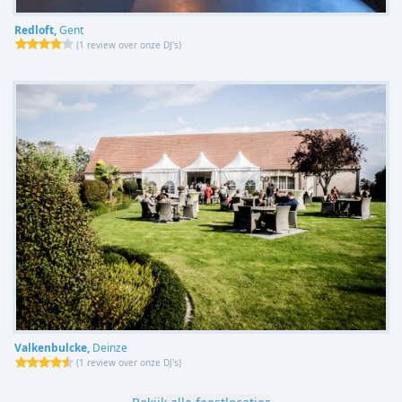
Redloft,
Gent
(
1 review over onze DJ's
)
Valkenbulcke,
Deinze
(
1 review over onze DJ's
)