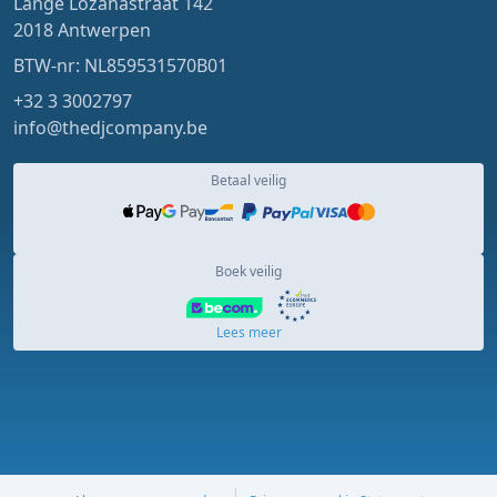
Lange Lozanastraat 142
2018 Antwerpen
BTW-nr: NL859531570B01
+32 3 3002797
info@thedjcompany.be
Betaal veilig
Boek veilig
Lees meer