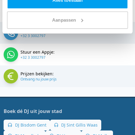
Alles toestaan
Stuur een email:
info@thedjcompany.be
Aanpassen
Bellen:
+32 3 3002797
Stuur een Appje:
+32 3 3002797
Prijzen bekijken:
Ontvang nu jouw prijs
Boek dé DJ uit jouw stad
DJ Bisdom Gent
DJ Sint Gillis Waas