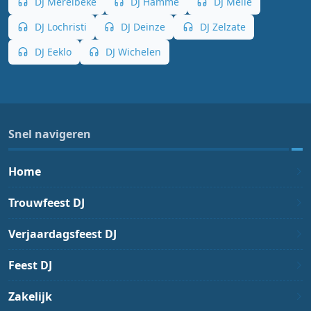
DJ Merelbeke
DJ Hamme
DJ Melle
DJ Lochristi
DJ Deinze
DJ Zelzate
DJ Eeklo
DJ Wichelen
Snel navigeren
Home
Trouwfeest DJ
Verjaardagsfeest DJ
Feest DJ
Zakelijk