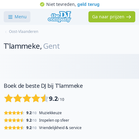
Niet tevreden,
geld terug
Menu
Ga naar prijzen
Oost-Vlaanderen
T'lammeke
,
Gent
Boek de beste DJ bij T'lammeke
9.2
/ 10
9.2
Muziekkeuze
/10
9.2
Inspelen op sfeer
/10
9.2
Vriendelijkheid & service
/10