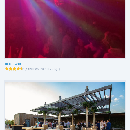
BED,
Gent
(
3 reviews over onze DJ's
)