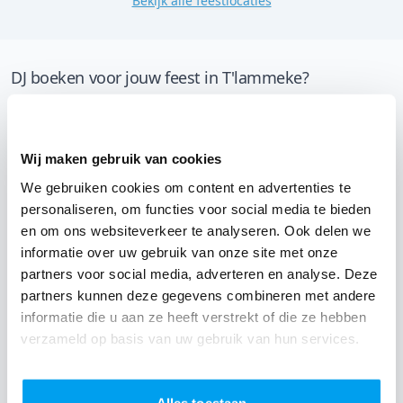
Bekijk alle feestlocaties
DJ boeken voor jouw feest in T'lammeke?
Een
DJ boeken
zonder zorgen in T'lammeke: dat is onze
garantie. Van de afstemming met de locatie tot een
Wij maken gebruik van cookies
reserve DJ. Wij zorgen dat het goed komt. Maar voordat
je een DJ voor jouw feest gaat boeken, wil je natuurlijk
We gebruiken cookies om content en advertenties te
personaliseren, om functies voor social media te bieden
weten wat het kost.
en om ons websiteverkeer te analyseren. Ook delen we
Een
DJ boeken uit Oost-Vlaanderen
was nog nooit zo
informatie over uw gebruik van onze site met onze
partners voor social media, adverteren en analyse. Deze
makkelijk. Daarom kun je bij ons online de prijs
partners kunnen deze gegevens combineren met andere
berekenen voor jouw feest. Ook kun je nu boeken of
informatie die u aan ze heeft verstrekt of die ze hebben
een vrijblijvende offerte aanvragen.
Boek de beste DJ uit
verzameld op basis van uw gebruik van hun services.
Gent
en omgeving, en check dus nu
onze prijzen voor
jouw DJ
.