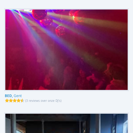
BED,
Gent
(
3 reviews over onze DJ's
)