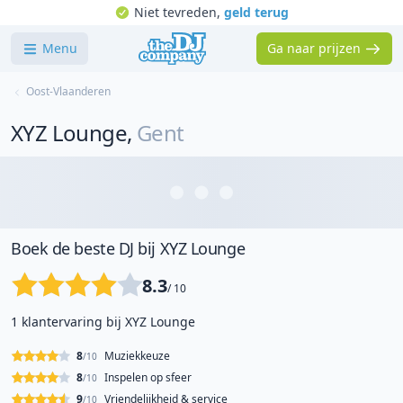
Niet tevreden,
geld terug
Menu
Ga naar prijzen
Oost-Vlaanderen
XYZ Lounge
,
Gent
Boek de beste DJ bij XYZ Lounge
8.3
/ 10
1 klantervaring bij XYZ Lounge
8
Muziekkeuze
/10
8
Inspelen op sfeer
/10
9
Vriendelijkheid & service
/10