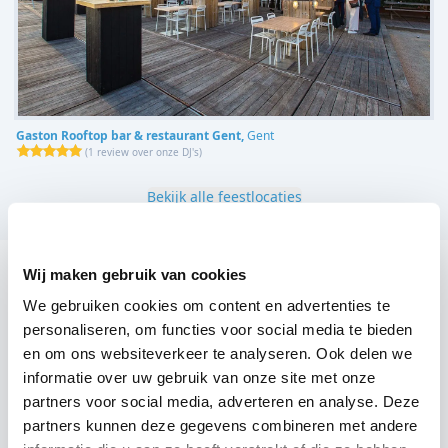
Gaston Rooftop bar & restaurant Gent,
Gent
(
1 review over onze DJ's
)
Bekijk alle feestlocaties
Wij maken gebruik van cookies
DJ boeken voor jouw feest in XYZ Lounge?
We gebruiken cookies om content en advertenties te
Een
DJ boeken
zonder zorgen in XYZ Lounge: dat is
personaliseren, om functies voor social media te bieden
onze garantie. Van de afstemming met de locatie tot
en om ons websiteverkeer te analyseren. Ook delen we
een reserve DJ. Wij zorgen dat het goed komt. Maar
informatie over uw gebruik van onze site met onze
voordat je een DJ voor jouw feest gaat boeken, wil je
partners voor social media, adverteren en analyse. Deze
partners kunnen deze gegevens combineren met andere
natuurlijk weten wat het kost.