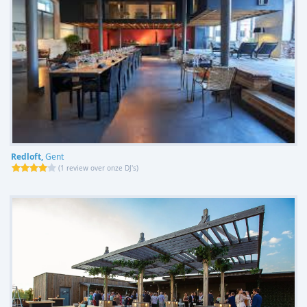
Redloft,
Gent
(
1 review over onze DJ's
)