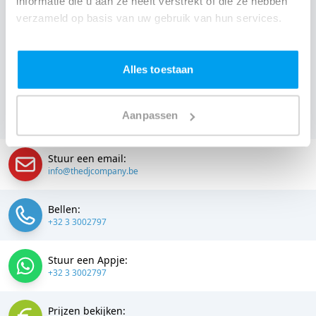
informatie die u aan ze heeft verstrekt of die ze hebben
Een
DJ boeken uit Oost-Vlaanderen
was nog nooit zo
verzameld op basis van uw gebruik van hun services.
makkelijk. Daarom kun je bij ons online de prijs
berekenen voor jouw feest. Ook kun je nu boeken of
Alles toestaan
een vrijblijvende offerte aanvragen.
Boek de beste DJ uit
Gent
en omgeving, en check dus nu
onze prijzen voor
Aanpassen
jouw DJ
.
Stuur een email:
info@thedjcompany.be
Bellen:
+32 3 3002797
Stuur een Appje:
+32 3 3002797
Prijzen bekijken: