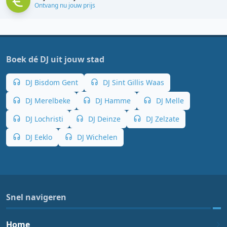
Ontvang nu jouw prijs
Boek dé DJ uit jouw stad
DJ Bisdom Gent
DJ Sint Gillis Waas
DJ Merelbeke
DJ Hamme
DJ Melle
DJ Lochristi
DJ Deinze
DJ Zelzate
DJ Eeklo
DJ Wichelen
Snel navigeren
Home