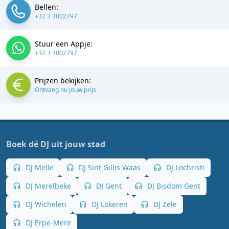
Bellen:
+32 3 3002797
Stuur een Appje:
+32 3 3002797
Prijzen bekijken:
Ontvang nu jouw prijs
Boek dé DJ uit jouw stad
DJ Melle
DJ Sint Gillis Waas
DJ Lochristi
DJ Merelbeke
DJ Gent
DJ Bisdom Gent
DJ Wichelen
DJ Lokeren
DJ Zele
DJ Erpe-Mere