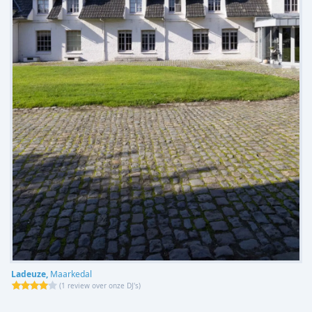
Ladeuze,
Maarkedal
(
1 review over onze DJ's
)