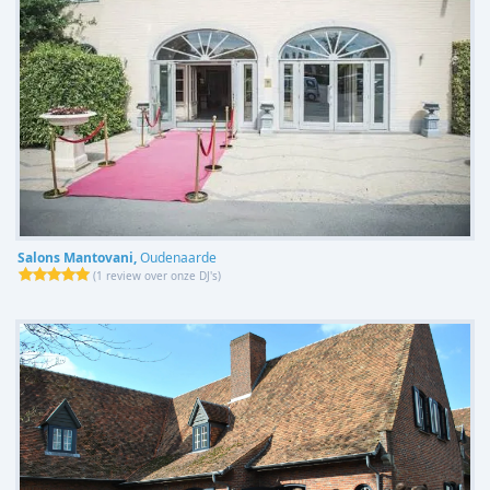
Salons Mantovani,
Oudenaarde
(
1 review over onze DJ's
)