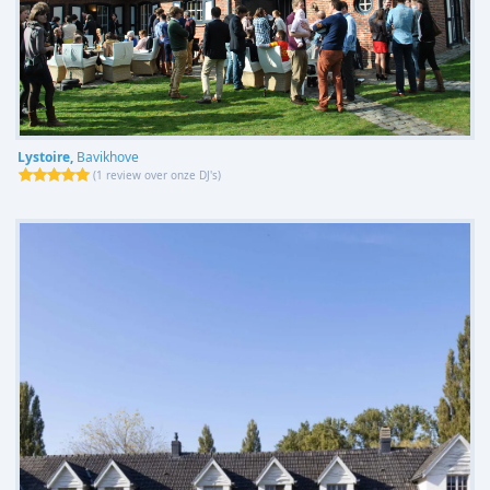
Lystoire,
Bavikhove
(
1 review over onze DJ's
)