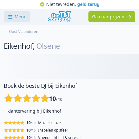
Niet tevreden,
geld terug
Menu
Ga naar prijzen
Oost-Vlaanderen
Eikenhof
,
Olsene
Boek de beste DJ bij Eikenhof
10
/ 10
1 klantervaring bij Eikenhof
10
Muziekkeuze
/10
10
Inspelen op sfeer
/10
10
Vriendelijkheid & service
/10