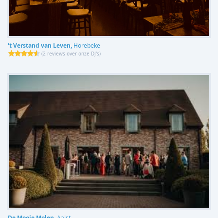
't Verstand van Leven,
Horebeke
(
2 reviews over onze DJ's
)
De Mooie Molen,
Aalst