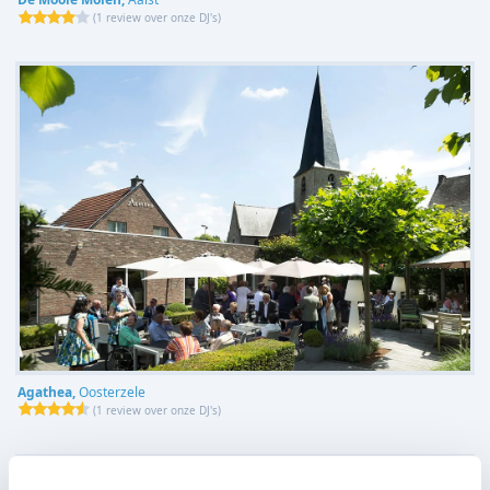
(
1 review over onze DJ's
)
Agathea,
Oosterzele
(
1 review over onze DJ's
)