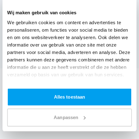
Wij maken gebruik van cookies
We gebruiken cookies om content en advertenties te
personaliseren, om functies voor social media te bieden
Bevegemse vijvers,
Zottegem
en om ons websiteverkeer te analyseren. Ook delen we
(
Nog geen reviews over DJ's
)
informatie over uw gebruik van onze site met onze
partners voor social media, adverteren en analyse. Deze
Bekijk alle feestlocaties
partners kunnen deze gegevens combineren met andere
informatie die u aan ze heeft verstrekt of die ze hebben
verzameld op basis van uw gebruik van hun services.
DJ boeken voor jouw feest in Zaal Die Crone?
Een
DJ boeken
zonder zorgen in Zaal Die Crone: dat is
Alles toestaan
onze garantie. Van de afstemming met de locatie tot
een reserve DJ. Wij zorgen dat het goed komt. Maar
Aanpassen
voordat je een DJ voor jouw feest gaat boeken, wil je
natuurlijk weten wat het kost.