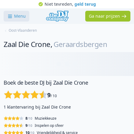
Niet tevreden,
geld terug
Menu
Ga naar prijzen
Oost-Vlaanderen
Zaal Die Crone
,
Geraardsbergen
Boek de beste DJ bij Zaal Die Crone
9
/ 10
1 klantervaring bij Zaal Die Crone
8
Muziekkeuze
/10
9
Inspelen op sfeer
/10
10
Vriendelijkheid & service
/10