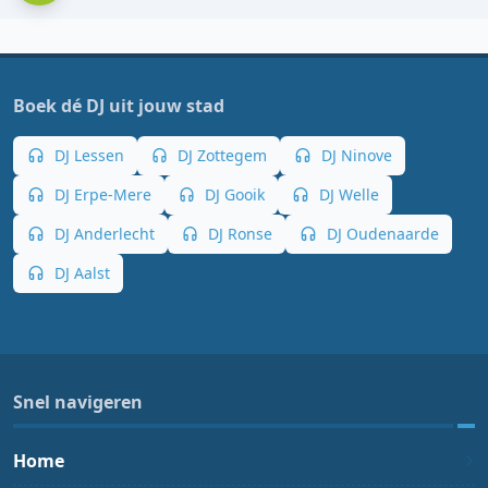
Boek dé DJ uit jouw stad
DJ Lessen
DJ Zottegem
DJ Ninove
DJ Erpe-Mere
DJ Gooik
DJ Welle
DJ Anderlecht
DJ Ronse
DJ Oudenaarde
DJ Aalst
Snel navigeren
Home