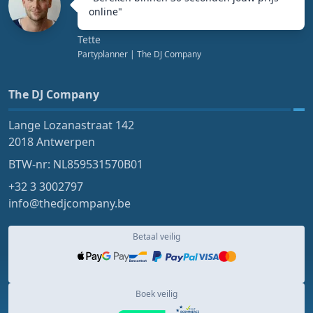
online
"
Tette
Partyplanner
| The DJ Company
The DJ Company
Lange Lozanastraat 142
2018 Antwerpen
BTW-nr: NL859531570B01
+32 3 3002797
info@thedjcompany.be
Betaal veilig
Boek veilig