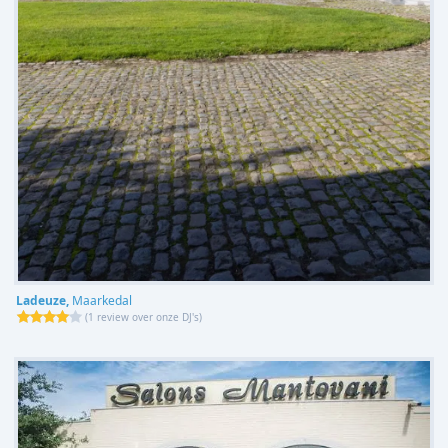
Ladeuze,
Maarkedal
(
1 review over onze DJ's
)