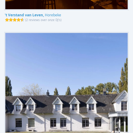
't Verstand van Leven,
Horebeke
(
2 reviews over onze DJ's
)