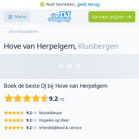
Niet tevreden,
geld terug
Menu
Ga naar prijzen
Oost-Vlaanderen
Hove van Herpelgem
,
Kluisbergen
Boek de beste DJ bij Hove van Herpelgem
9.2
/ 10
9.2
Muziekkeuze
/10
9.2
Inspelen op sfeer
/10
9.2
Vriendelijkheid & service
/10