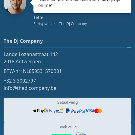
online
"
Tette
Partyplanner
| The DJ Company
The DJ Company
Lange Lozanastraat 142
2018 Antwerpen
BTW-nr: NL859531570B01
+32 3 3002797
info@thedjcompany.be
Betaal veilig
Boek veilig