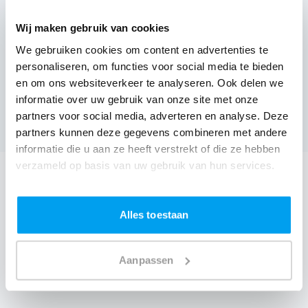
Wij maken gebruik van cookies
We gebruiken cookies om content en advertenties te
personaliseren, om functies voor social media te bieden
Lystoire,
Bavikhove
en om ons websiteverkeer te analyseren. Ook delen we
(
1 review over onze DJ's
)
informatie over uw gebruik van onze site met onze
partners voor social media, adverteren en analyse. Deze
Bekijk alle feestlocaties
partners kunnen deze gegevens combineren met andere
informatie die u aan ze heeft verstrekt of die ze hebben
verzameld op basis van uw gebruik van hun services.
DJ boeken voor jouw feest in Hove van Herpelgem?
Een
DJ boeken
zonder zorgen in Hove van Herpelgem:
Alles toestaan
dat is onze garantie. Van de afstemming met de locatie
tot een reserve DJ. Wij zorgen dat het goed komt. Maar
Aanpassen
voordat je een DJ voor jouw feest gaat boeken, wil je
natuurlijk weten wat het kost.