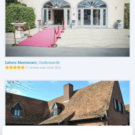
Salons Mantovani,
Oudenaarde
(
1 review over onze DJ's
)