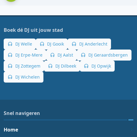
Boek dé DJ uit jouw stad
DJ Welle
DJ Gooik
DJ Anderlecht
DJ Erpe-Mere
DJ Aalst
DJ Geraardsbergen
DJ Zottegem
DJ Dilbeek
DJ Opwijk
DJ Wichelen
Snel navigeren
Home