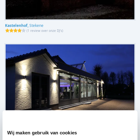
Kastelenhof,
Stekene
(
1 review over onze DJ's
)
Wij maken gebruik van cookies
Feestzalen Roxy,
Sint-Niklaas