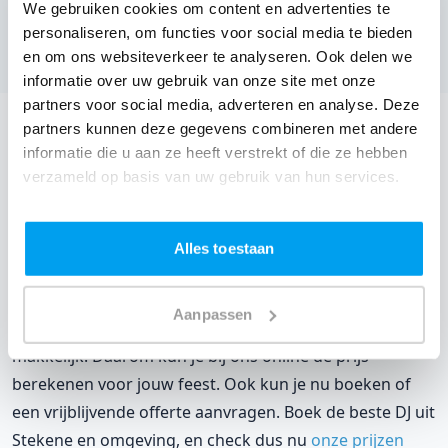
(
1 review over onze DJ's
)
We gebruiken cookies om content en advertenties te
personaliseren, om functies voor social media te bieden
Bekijk alle feestlocaties
en om ons websiteverkeer te analyseren. Ook delen we
informatie over uw gebruik van onze site met onze
partners voor social media, adverteren en analyse. Deze
partners kunnen deze gegevens combineren met andere
DJ boeken voor jouw feest in Verbeke Foundation?
informatie die u aan ze heeft verstrekt of die ze hebben
Een
DJ boeken
zonder zorgen in Verbeke Foundation:
verzameld op basis van uw gebruik van hun services.
dat is onze garantie. Van de afstemming met de locatie
tot een reserve DJ. Wij zorgen dat het goed komt. Maar
Alles toestaan
voordat je een DJ voor jouw feest gaat boeken, wil je
natuurlijk weten wat het kost.
Aanpassen
Een
DJ boeken uit Oost-Vlaanderen
was nog nooit zo
makkelijk. Daarom kun je bij ons online de prijs
berekenen voor jouw feest. Ook kun je nu boeken of
een vrijblijvende offerte aanvragen. Boek de beste DJ uit
Stekene en omgeving, en check dus nu
onze prijzen