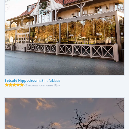
Eetcafé Hippodroom,
Sint-Niklaas
(
2 reviews over onze DJ's
)