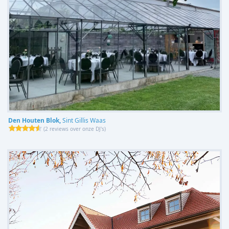
Den Houten Blok,
Sint Gillis Waas
(
2 reviews over onze DJ's
)