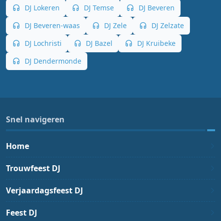
DJ Lokeren
DJ Temse
DJ Beveren
DJ Beveren-waas
DJ Zele
DJ Zelzate
DJ Lochristi
DJ Bazel
DJ Kruibeke
DJ Dendermonde
Snel navigeren
Home
Trouwfeest DJ
Verjaardagsfeest DJ
Feest DJ