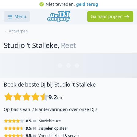
Niet tevreden,
geld terug
Menu
Ga naar prijzen
Antwerpen
Studio 't Stalleke
,
Reet
Boek de beste DJ bij Studio 't Stalleke
9.2
/ 10
Op basis van 2 klantervaringen over onze DJ's
8.5
Muziekkeuze
/10
9.5
Inspelen op sfeer
/10
9.5
Vriendelijkheid & service
/10