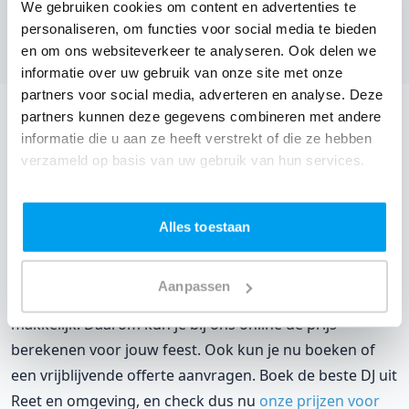
(
1 review over onze DJ's
)
We gebruiken cookies om content en advertenties te
personaliseren, om functies voor social media te bieden
Bekijk alle feestlocaties
en om ons websiteverkeer te analyseren. Ook delen we
informatie over uw gebruik van onze site met onze
partners voor social media, adverteren en analyse. Deze
partners kunnen deze gegevens combineren met andere
DJ boeken voor jouw feest in Studio 't Stalleke?
informatie die u aan ze heeft verstrekt of die ze hebben
Een
DJ boeken
zonder zorgen in Studio 't Stalleke: dat is
verzameld op basis van uw gebruik van hun services.
onze garantie. Van de afstemming met de locatie tot
een reserve DJ. Wij zorgen dat het goed komt. Maar
Alles toestaan
voordat je een DJ voor jouw feest gaat boeken, wil je
natuurlijk weten wat het kost.
Aanpassen
Een
DJ boeken uit Antwerpen
was nog nooit zo
makkelijk. Daarom kun je bij ons online de prijs
berekenen voor jouw feest. Ook kun je nu boeken of
een vrijblijvende offerte aanvragen. Boek de beste DJ uit
Reet en omgeving, en check dus nu
onze prijzen voor