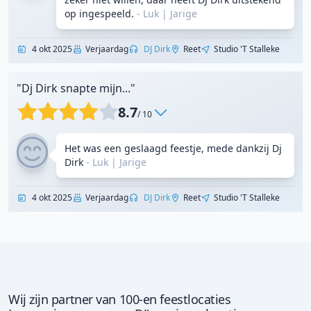
op ingespeeld.
- Luk
|
Jarige
4 okt 2025
Verjaardag
DJ Dirk
Reet
Studio 't Stalleke
"Dj Dirk snapte mijn..."
8.7
/ 10
Het was een geslaagd feestje, mede dankzij Dj
Dirk
- Luk
|
Jarige
4 okt 2025
Verjaardag
DJ Dirk
Reet
Studio 't Stalleke
Wij zijn partner van 100-en feestlocaties