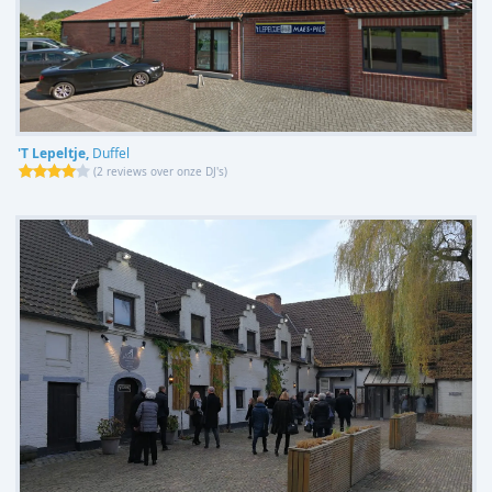
'T Lepeltje,
Duffel
(
2 reviews over onze DJ's
)