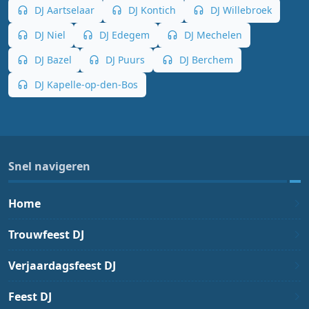
DJ Aartselaar
DJ Kontich
DJ Willebroek
DJ Niel
DJ Edegem
DJ Mechelen
DJ Bazel
DJ Puurs
DJ Berchem
DJ Kapelle-op-den-Bos
Snel navigeren
Home
Trouwfeest DJ
Verjaardagsfeest DJ
Feest DJ