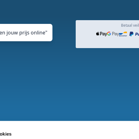
Betaal veil
n jouw prijs online
"
okies
rden
Privacy en cookie Statement
Klachtenprocedure
DJ v