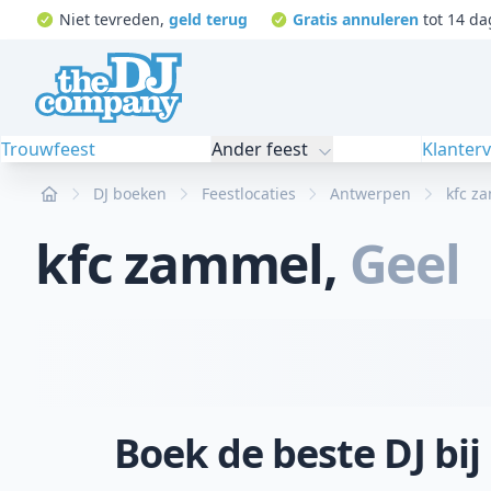
Niet tevreden,
geld terug
Gratis annuleren
tot 14 da
Trouwfeest
Ander feest
Klanter
Home
DJ boeken
Feestlocaties
Antwerpen
kfc z
kfc zammel
,
Geel
Boek de beste DJ bi