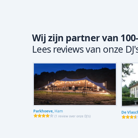
Wij zijn partner van 100
Lees reviews van onze DJ'
Parkhoeve,
Ham
De Vlasc
(
1 review over onze DJ's
)