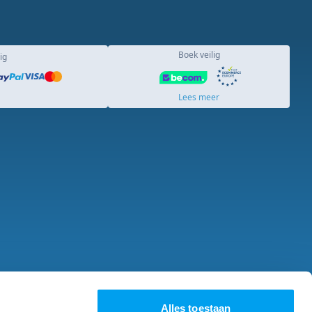
Boek veilig
ig
Lees meer
acature
Over ons
Alles toestaan