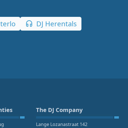
terlo
DJ Herentals
nties
The DJ Company
ug
Lange Lozanastraat 142