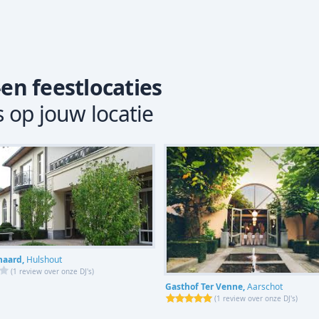
-en feestlocaties
s op jouw locatie
haard,
Hulshout
(
1 review over onze DJ's
)
Gasthof Ter Venne,
Aarschot
(
1 review over onze DJ's
)