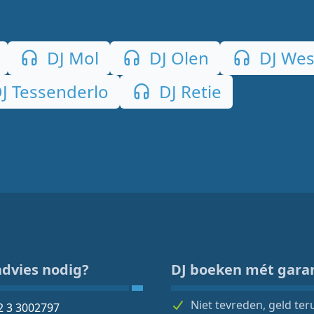
DJ Mol
DJ Olen
DJ Wes
J Tessenderlo
DJ Retie
advies nodig?
DJ boeken mét gara
Niet tevreden, geld ter
2 3 3002797