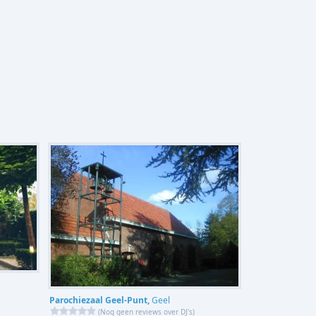
Parochiezaal Geel-Punt,
Geel
(
Nog geen reviews over DJ's
)