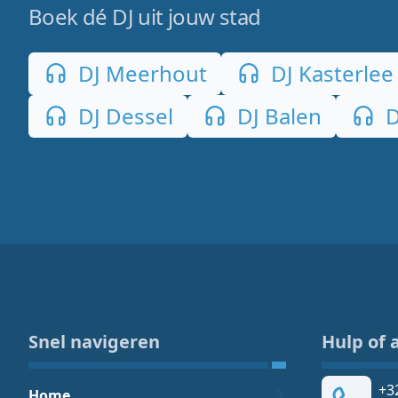
Boek dé DJ uit jouw stad
DJ Meerhout
DJ Kasterlee
DJ Dessel
DJ Balen
D
Snel navigeren
Hulp of 
+3
Home