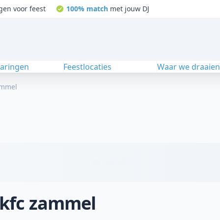
gen voor feest
100% match
met jouw DJ
varingen
Feestlocaties
Waar we draaie
ammel
j kfc zammel