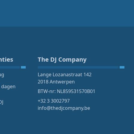
nties
The DJ Company
ug
Lange Lozanastraat 142
2018 Antwerpen
4 dagen
BTW-nr: NL859531570B01
+32 3 3002797
DJ
info@thedjcompany.be