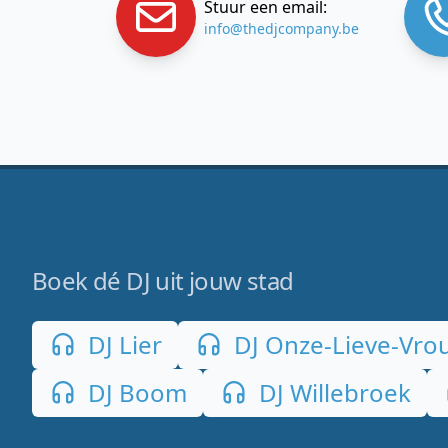
Stuur een email:
info@thedjcompany.be
Boek dé DJ uit jouw stad
DJ Lier
DJ Onze-Lieve-Vro
DJ Boom
DJ Willebroek