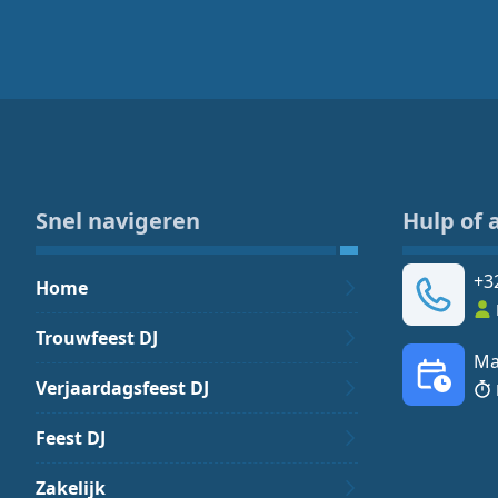
Snel navigeren
Hulp of 
+3
Home
Trouwfeest DJ
Ma
Verjaardagsfeest DJ
Feest DJ
Zakelijk