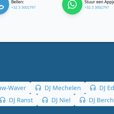
Bellen:
Stuur een Appj
+32 3 3002797
+32 3 3002797
uw-Waver
DJ Mechelen
DJ E
DJ Ranst
DJ Niel
DJ Berc