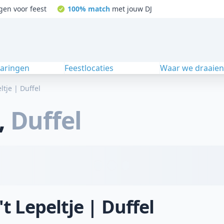
gen voor feest
100% match
met jouw DJ
varingen
Feestlocaties
Waar we draaie
eltje | Duffel
,
Duffel
't Lepeltje | Duffel