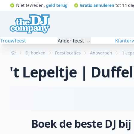
Niet tevreden,
geld terug
Gratis annuleren
tot 14 da
Trouwfeest
Ander feest
Klanter
Home
DJ boeken
Feestlocaties
Antwerpen
't Lep
't Lepeltje | Duffel
Boek de beste DJ bij 