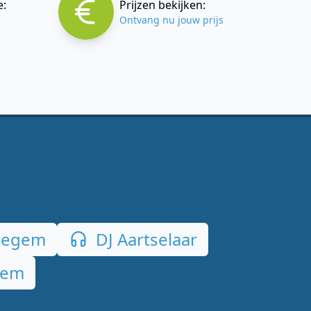
e:
Prijzen bekijken:
Ontvang nu jouw prijs
degem
DJ Aartselaar
hem