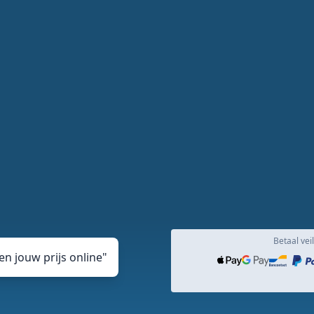
Betaal veil
n jouw prijs online
"