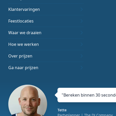
Klantervaringen
Feestlocaties
Waar we draaien
Hoe we werken
Over prijzen
Ga naar prijzen
"
Bereken binnen 30 seconde
Tette
Partyplanner
| The DJ Company