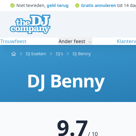
Niet tevreden,
geld terug
Gratis annuleren
tot 14 da
Trouwfeest
Ander feest
Klanter
Home
DJ boeken
DJ's
DJ Benny
DJ Benny
9.7
/ 10