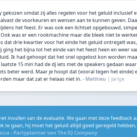
gekozen omdat zij alles regelen voor het geluid inclusief e
 alvast de voorkeuren en wensen aan te kunnen geven. Da
ijdens het feest. Er was ook een lichtset opgebouwd, simp
 Ook was er een rookmachine maar die bleek niet te werken
dat drie kwartier voor het einde het geluid ontregelt was, 
j ging het bijna tot het einde van het feest heen en weer v
eluid. Ik had gehoopt dat het snel opgelost kon worden maa
e laatste 15 min had de dj iets met de speakers gedaan waa
ets beter werd. Maar je hoopt dat (vooral tegen het einde) 
den maar dat zat er helaas niet in.
- Mathieu
|
Jarige
et invullen van de evaluatie. We gaan met deze feedback a
ek te gaan, hij moet het geluid altijd goed geregeld hebben,
ecca - Partyplanner van The DJ Company