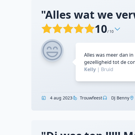
"Alles wat we ver
10
/ 10
Alles was meer dan in 
gezelligheid tot de co
Kelly
|
Bruid
4 aug 2023
Trouwfeest
DJ Benny