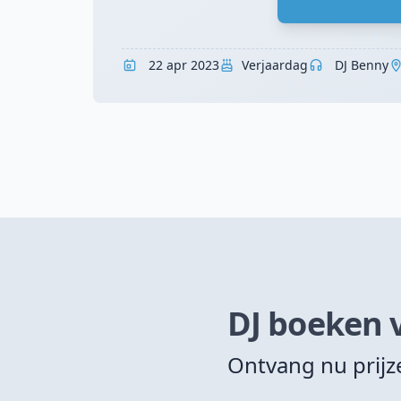
22 apr 2023
Verjaardag
DJ Benny
DJ boeken 
Ontvang nu prij