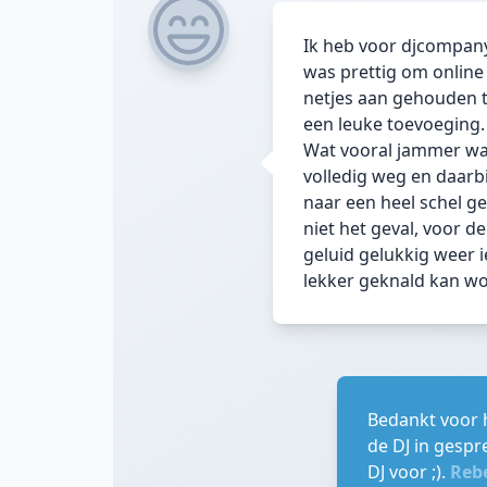
Ik heb voor djcompany 
was prettig om online
netjes aan gehouden t
een leuke toevoeging.
Wat vooral jammer was 
volledig weg en daarbi
naar een heel schel g
niet het geval, voor d
geluid gelukkig weer i
lekker geknald kan wor
Bedankt voor h
de DJ in gespr
DJ voor ;).
Reb