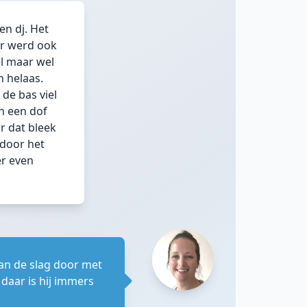
en dj. Het
ar werd ook
el maar wel
 helaas.
de bas viel
an een dof
r dat bleek
rdoor het
er even
an de slag door met
 daar is hij immers