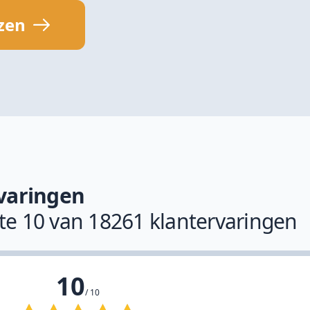
jzen
varingen
ste 10 van 18261 klantervaringen
10
/ 10