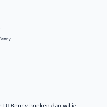
e
 Benny
je DJ Benny boeken dan wil je