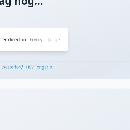
Mag nog..."
 er direct in
- Gerry
|
Jarige
Westerlo
HSV Tongerlo