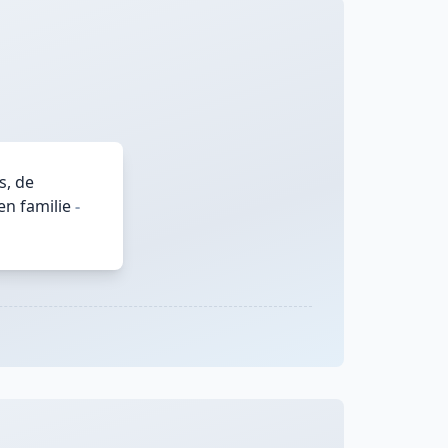
s, de
en familie
-