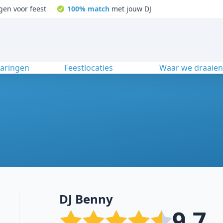
gen voor feest
100% match
met jouw DJ
varingen
Feestlocaties
Waar we draaie
DJ Benny
9.7