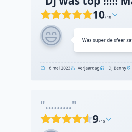
"Dj was top !!!!! 
10
/ 10
Was super de sfeer zat
6 mei 2023
Verjaardag
DJ Benny
"........."
9
/ 10