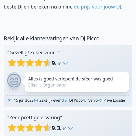
beste DJ en bereken nu online
de prijs voor jouw DJ
.
Bekijk alle klantervaringen van DJ Picco
"Gezellig! Zeker voor..."
9
/ 10
Alles is goed verlopen! de sfeer was goed
-
Elisa
|
Organisator
15 jun 2023
Zakelijk event
DJ Picco
Venlo
Privé Locatie
"Zeer prettige ervaring"
9.3
/ 10