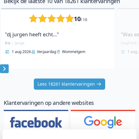
Bekijk de laatste 10 van 18261 klantervaringen
10
/ 10
"dj jurgen heeft echt..."
"Was ee
Iris
|
Jarige
Siegfried
1 aug 2026
Verjaardag
Wommelgem
1 aug 
Item
1
Lees 18261 klantervaringen
of
10
Klantervaringen op andere websites
4.9
4.9
/ 5
/ 5
787 klantervaringen
157 klantervaringen