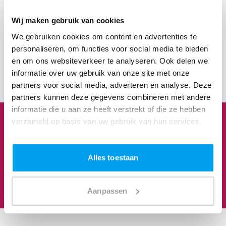
Wij maken gebruik van cookies
"De beste muziek en mijn
"Het feest verliep naar
We gebruiken cookies om content en advertenties te
favoriete genres"
onze wens"
personaliseren, om functies voor social media te bieden
Marie
Eric
en om ons websiteverkeer te analyseren. Ook delen we
Bekijk Facebook 
Bekijk Google 
informatie over uw gebruik van onze site met onze
partners voor social media, adverteren en analyse. Deze
partners kunnen deze gegevens combineren met andere
informatie die u aan ze heeft verstrekt of die ze hebben
verzameld op basis van uw gebruik van hun services.
1
3
8
3
Alles toestaan
Feesten om naar uit te kijken
We staan te popelen!
Aanpassen