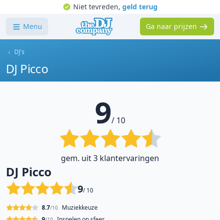
Niet tevreden,
geld terug
Menu
Ga naar prijzen
DJ's
DJ Picco
9
/ 10
gem. uit 3 klantervaringen
DJ Picco
9
/ 10
8.7
Muziekkeuze
/10
9
Inspelen op sfeer
/10