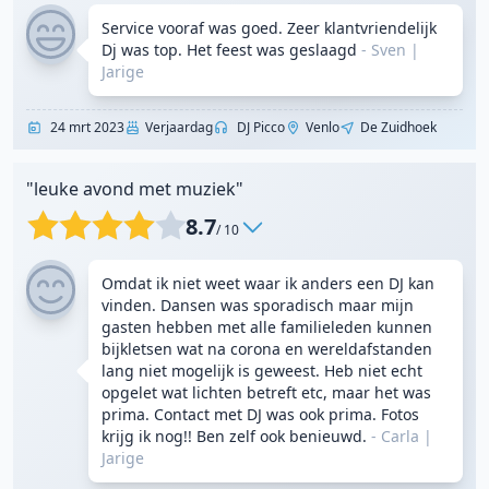
Service vooraf was goed. Zeer klantvriendelijk
Dj was top. Het feest was geslaagd
- Sven
|
Jarige
24 mrt 2023
Verjaardag
DJ Picco
Venlo
De Zuidhoek
"leuke avond met muziek"
8.7
/ 10
Omdat ik niet weet waar ik anders een DJ kan
vinden. Dansen was sporadisch maar mijn
gasten hebben met alle familieleden kunnen
bijkletsen wat na corona en wereldafstanden
lang niet mogelijk is geweest. Heb niet echt
opgelet wat lichten betreft etc, maar het was
prima. Contact met DJ was ook prima. Fotos
krijg ik nog!! Ben zelf ook benieuwd.
- Carla
|
Jarige