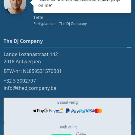
online
"
Tette
Partyplanner
| The DJ Company
The DJ Company
Lange Lozanastraat 142
2018 Antwerpen
BTW-nr: NL859531570B01
+32 3 3002797
info@thedjcompany.be
Betaal veilig
Boek veilig