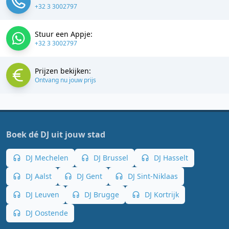
+32 3 3002797
Stuur een Appje:
+32 3 3002797
Prijzen bekijken:
Ontvang nu jouw prijs
Boek dé DJ uit jouw stad
DJ Mechelen
DJ Brussel
DJ Hasselt
DJ Aalst
DJ Gent
DJ Sint-Niklaas
DJ Leuven
DJ Brugge
DJ Kortrijk
DJ Oostende