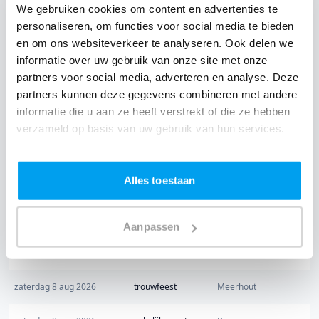
We gebruiken cookies om content en advertenties te
personaliseren, om functies voor social media te bieden
en om ons websiteverkeer te analyseren. Ook delen we
Aankomende feesten
informatie over uw gebruik van onze site met onze
partners voor social media, adverteren en analyse. Deze
Datum
Feesttype
Plaats
partners kunnen deze gegevens combineren met andere
informatie die u aan ze heeft verstrekt of die ze hebben
vrijdag 7 aug 2026
feest
Mol
verzameld op basis van uw gebruik van hun services.
vrijdag 7 aug 2026
verjaardag
Wilsele-Putkapel
Alles toestaan
zaterdag 8 aug 2026
trouwfeest
Jabbeke
zaterdag 8 aug 2026
trouwfeest
Damme
Aanpassen
zaterdag 8 aug 2026
trouwfeest
Oud-Turnhout
zaterdag 8 aug 2026
trouwfeest
Meerhout