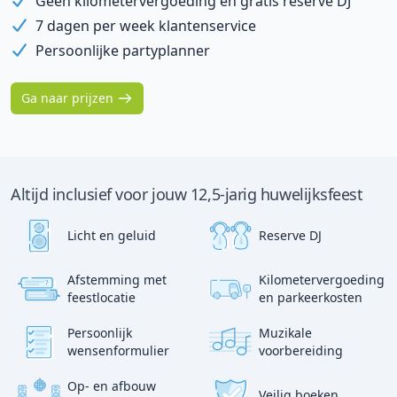
Geen kilometervergoeding en gratis reserve DJ
7 dagen per week klantenservice
Persoonlijke partyplanner
Ga naar prijzen
Altijd inclusief voor jouw 12,5-jarig huwelijksfeest
Licht en geluid
Reserve DJ
Afstemming met
Kilometervergoeding
?
p
feestlocatie
en parkeerkosten
:)
Persoonlijk
Muzikale
wensenformulier
voorbereiding
Op- en afbouw
Veilig boeken