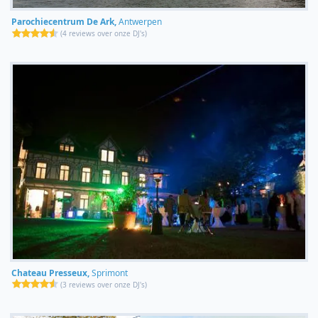
Parochiecentrum De Ark,
Antwerpen
(
4 reviews over onze DJ's
)
Chateau Presseux,
Sprimont
(
3 reviews over onze DJ's
)