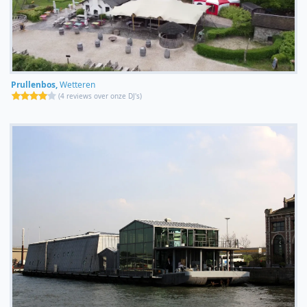
Prullenbos,
Wetteren
(
4 reviews over onze DJ's
)