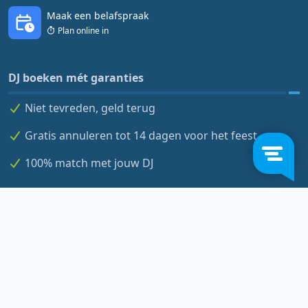
Maak een belafspraak
Plan online in
DJ boeken mét garanties
Niet tevreden, geld terug
Gratis annuleren tot 14 dagen voor het feest
100% match met jouw DJ
"
Bereken binnen 30 seconden jouw prijs
online
"
Tette
Partyplanner
| The DJ Company