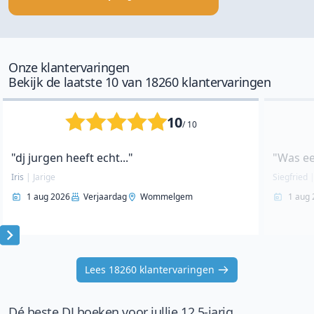
Onze klantervaringen
Bekijk de laatste 10 van 18260 klantervaringen
10
/ 10
"dj jurgen heeft echt..."
"Was ee
Iris
|
Jarige
Siegfried
1 aug 2026
Verjaardag
Wommelgem
1 aug 
Item
1
Lees 18260 klantervaringen
of
10
Dé beste DJ boeken voor jullie 12,5-jarig